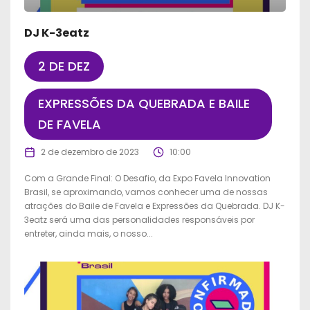
DJ K-3eatz
2 DE DEZ
EXPRESSÕES DA QUEBRADA E BAILE
DE FAVELA
2 de dezembro de 2023
10:00
Com a Grande Final: O Desafio, da Expo Favela Innovation
Brasil, se aproximando, vamos conhecer uma de nossas
atrações do Baile de Favela e Expressões da Quebrada. DJ K-
3eatz será uma das personalidades responsáveis por
entreter, ainda mais, o nosso...