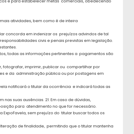
ticos e para estabelecer metas comerciais, obedecendo
demais atividades, bem como é de inteira
lar concorda em indenizar os prejuízos advindos de tal
esponsabilidades civis e penais previstas em legislação.
estantes.
utos, todas as informações pertinentes a pagamentos são
 fotografar, imprimir, publicar ou compartilhar por
ores e da administração pública ou por postagens em
 notificará o titular da ocorrência e indicará todas as
m nas suas ausências. 21. Em caso de dúvidas,
posição para atendimento no que for necessário.
a ExpoFavela, sem prejuízo do titular buscar todos os
lteração de finalidade, permitindo que o titular mantenha