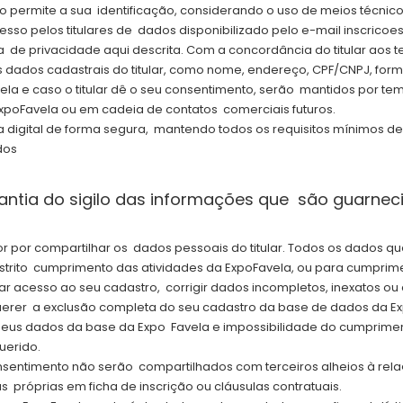
ão permite a sua identificação, considerando o uso de meios técnic
sso pelos titulares de dados disponibilizado pelo e-mail inscrico
ca de privacidade aqui descrita. Com a concordância do titular aos 
os dados cadastrais do titular, como nome, endereço, CPF/CNPJ, fo
la e caso o titular dê o seu consentimento, serão mantidos por te
 ExpoFavela ou em cadeia de contatos comerciais futuros.
ia digital de forma segura, mantendo todos os requisitos mínimo
odos
rantia do sigilo das informações que são guarne
por compartilhar os dados pessoais do titular. Todos os dados que
estrito cumprimento das atividades da ExpoFavela, ou para cumprime
citar acesso ao seu cadastro, corrigir dados incompletos, inexatos 
erer a exclusão completa do seu cadastro da base de dados da E
seus dados da base da Expo Favela e impossibilidade do cumpriment
uerido.
nsentimento não serão compartilhados com terceiros alheios à relaç
 próprias em ficha de inscrição ou cláusulas contratuais.