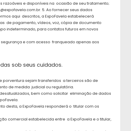
os razoáveis e disponíveis na ocasião de seu tratamento;
es@expofavela.com.br. 5. Ao fornecer seus dados
termos aqui descritos, a ExpoFavela estabelecerá
rmas de pagamento, vídeos, voz, cópia de documento
mpo indeterminado, para contatos futuros em novos
s de segurança e com acesso franqueado apenas aos
cidas sob seus cuidados.
 porventura sejam transferidos a terceiros são de
nto de medida judicial ou regulatória.
ou desatualizados, bem como solicitar eliminação de dados
xpoFavela.
o desta, a ExpoFavela responderá o titular com os
ão comercial estabelecida entre a ExpoFavela e o titular,