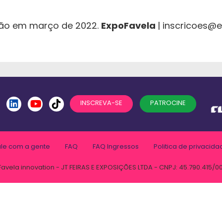
ção em março de 2022.
ExpoFavela
| inscricoes@
INSCREVA-SE
PATROCINE
ale com a gente
FAQ
FAQ Ingressos
Politica de privacida
Favela innovation - JT FEIRAS E EXPOSIÇÕES LTDA - CNPJ: 45.790.415/0