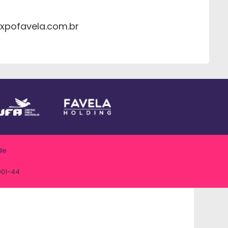
expofavela.com.br
de
001-44