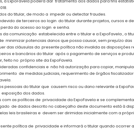
, a ExpoFavela poderá dar tratamento aos dados para fins estatís
2018.
s do titular, de modo a impedir ou detectar fraudes.
devido de terceiros ao login do titular durante projetos, cursos e 
r perda do acesso ao login e senha.
da comunicação estabelecida entre o titular e a ExpoFavela , o titu
e minimizar potenciais danos que possa causar, sem prejuízo das r
er das cláusulas da presente política não invalida as disposições r
eiros e bancários do titular após o pagamento de serviços e prod
r, feito no próprio site da ExpoFavela.
sideradas confidenciais e não há autorização para copiar, manipular,
primento de medidas judiciais, requerimento de órgãos fiscalizad
Favela.
pessoais do titular que causem risco ou dano relevante a ExpoFavela
 exposição dos dados.
es com as políticas de privacidade da ExpoFavela e se complementa
egado de dados descrito no cabeçalho deste documento está à dis
las leis brasileiras e devem ser dirimidas inicialmente com a própri
ente política de privacidade e informará o titular quando ocorrer a