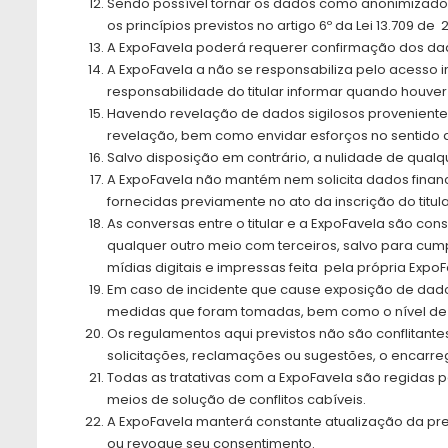
Sendo possível tornar os dados como anonimizados
os princípios previstos no artigo 6º da Lei 13.709 de 
A ExpoFavela poderá requerer confirmação dos dado
A ExpoFavela a não se responsabiliza pelo acesso in
responsabilidade do titular informar quando houve
Havendo revelação de dados sigilosos provenientes 
revelação, bem como envidar esforços no sentido d
Salvo disposição em contrário, a nulidade de qualqu
A ExpoFavela não mantém nem solicita dados financ
fornecidas previamente no ato da inscrição do titula
As conversas entre o titular e a ExpoFavela são con
qualquer outro meio com terceiros, salvo para cum
mídias digitais e impressas feita pela própria Expo
Em caso de incidente que cause exposição de dados 
medidas que foram tomadas, bem como o nível de
Os regulamentos aqui previstos não são conflitant
solicitações, reclamações ou sugestões, o encarr
Todas as tratativas com a ExpoFavela são regidas pe
meios de solução de conflitos cabíveis.
A ExpoFavela manterá constante atualização da pres
ou revogue seu consentimento.