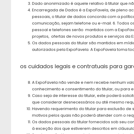
Dado anonimizado é aquele relativo à titular que n
Encarregada de Dados é a ExpoFavela, de pleno ace
pessoais, o titular de dados concorda com a políti
comunicação, sejam telefone ou e-mail. 6. Todos 
pessoal e telefones serão mantidos com a ExpoFave
projetos, ofertas de novos produtos e serviços da
Os dados pessoais do titular são mantidos em míd
autorizados pela ExpoFavela. A ExpoFavela toma t
os cuidados legais e contratuais para ga
A ExpoFavela não vende e nem recebe nenhum valor 
conhecimento e consentimento do titular, ou para 
Caso seja de interesse do titular, este poderá soli
que considerar desnecessários ou até mesmo requ
Havendo requerimento do titular para exclusão de 
motivos pelos quais não poderá atender com o req
Os dados pessoais do titular fornecidos sob seu co
à exceção dos que estiverem descritos em cláusulas