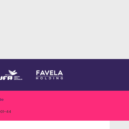
de
001-44