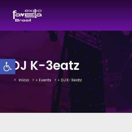
Barra de Ferramentas Aber
DJ K-3eatz
Início
»
Events
»
DJ K-3eatz