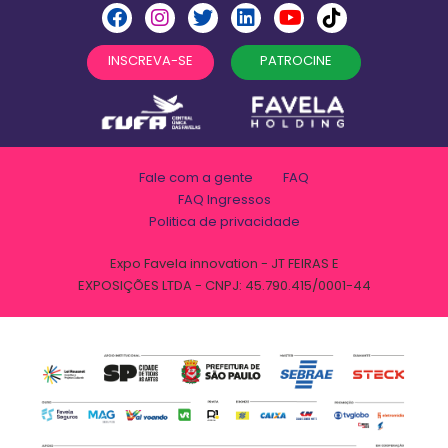
INSCREVA-SE
PATROCINE
Fale com a gente
FAQ
FAQ Ingressos
Politica de privacidade
Expo Favela innovation - JT FEIRAS E
EXPOSIÇÕES LTDA - CNPJ: 45.790.415/0001-44