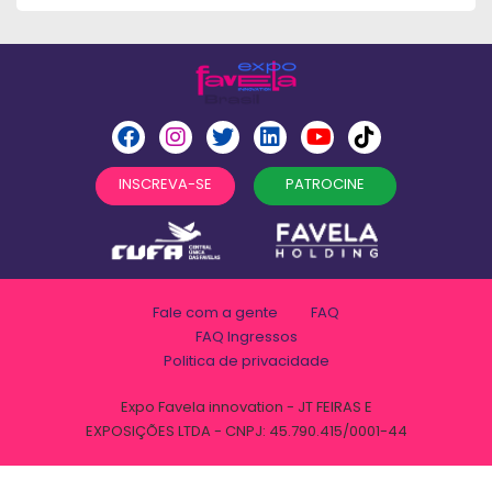
INSCREVA-SE
PATROCINE
Fale com a gente
FAQ
FAQ Ingressos
Politica de privacidade
Expo Favela innovation - JT FEIRAS E
EXPOSIÇÕES LTDA - CNPJ: 45.790.415/0001-44