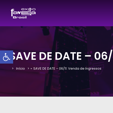
Barra de Ferramentas Aber
SAVE DE DATE – 06/
Início
»
SAVE DE DATE – 06/11: Venda de Ingressos