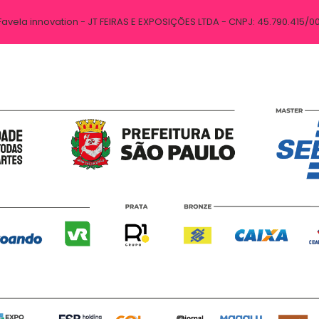
Favela innovation - JT FEIRAS E EXPOSIÇÕES LTDA - CNPJ: 45.790.415/0