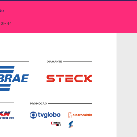
de
001-44