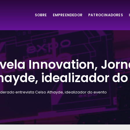
SOBRE
EMPREENDEDOR
PATROCINADORES
ta
avela Innovation, Jo
hayde, idealizador do
oderado entrevista Celso Athayde, idealizador do evento