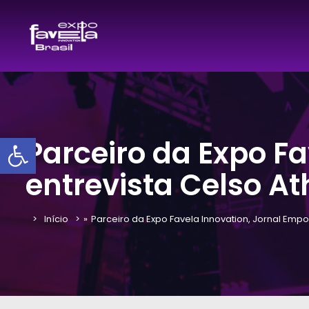
Barra de Ferramentas Aber
Parceiro da Expo F
entrevista Celso At
Início
»
Parceiro da Expo Favela Innovation, Jornal Emp