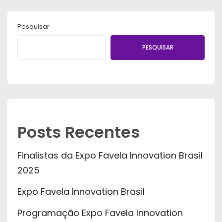
Pesquisar
PESQUISAR
Posts Recentes
Finalistas da Expo Favela Innovation Brasil
2025
Expo Favela Innovation Brasil
Programação Expo Favela Innovation