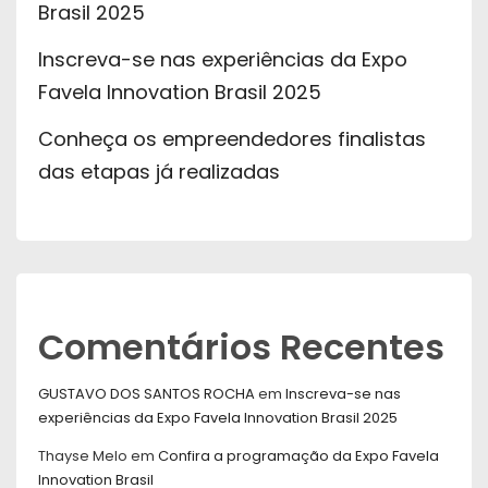
Brasil 2025
Inscreva-se nas experiências da Expo
Favela Innovation Brasil 2025
Conheça os empreendedores finalistas
das etapas já realizadas
Comentários Recentes
GUSTAVO DOS SANTOS ROCHA
em
Inscreva-se nas
experiências da Expo Favela Innovation Brasil 2025
Thayse Melo
em
Confira a programação da Expo Favela
Innovation Brasil