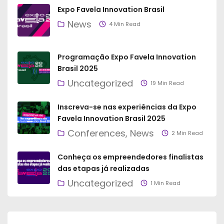
Expo Favela Innovation Brasil
News
4 Min Read
Programação Expo Favela Innovation
Brasil 2025
Uncategorized
19 Min Read
Inscreva-se nas experiências da Expo
Favela Innovation Brasil 2025
Conferences
News
2 Min Read
Conheça os empreendedores finalistas
das etapas já realizadas
Uncategorized
1 Min Read