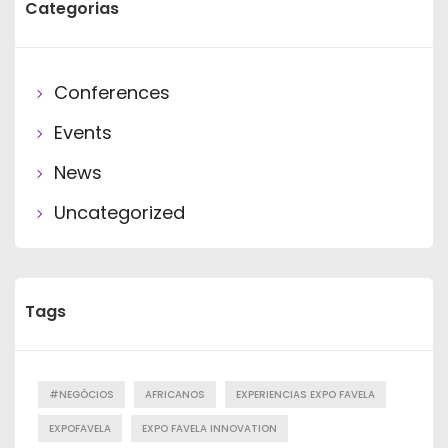
Categorias
Conferences
Events
News
Uncategorized
Tags
#NEGÓCIOS
AFRICANOS
EXPERIENCIAS EXPO FAVELA
EXPOFAVELA
EXPO FAVELA INNOVATION