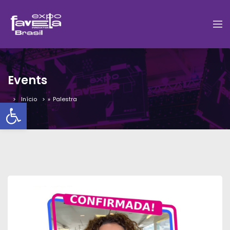
Events
Início
»
Palestra
Barra de Ferramentas Aber