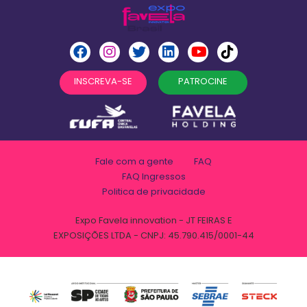
INSCREVA-SE
PATROCINE
Fale com a gente
FAQ
FAQ Ingressos
Politica de privacidade
Expo Favela innovation - JT FEIRAS E
EXPOSIÇÕES LTDA - CNPJ: 45.790.415/0001-44