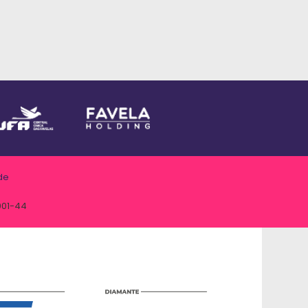
de
001-44