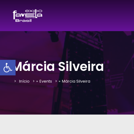
Barra de Ferramentas Aber
Márcia Silveira
Início
»
Events
»
Márcia Silveira