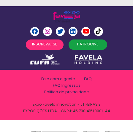
INSCREVA-SE
PATROCINE
Fale com a gente
FAQ
FAQ Ingressos
Politica de privacidade
Expo Favela innovation - JT FEIRAS E
EXPOSIÇÕES LTDA - CNPJ: 45.790.415/0001-44