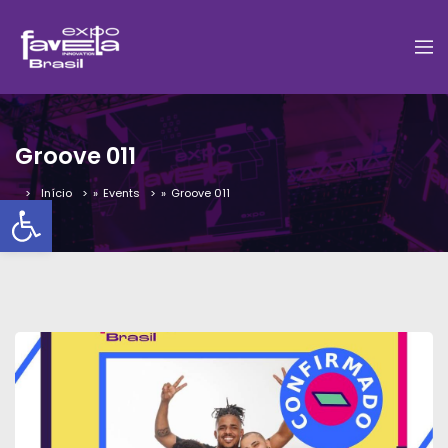
Groove 011
Início
»
Events
»
Groove 011
Barra de Ferramentas Aber