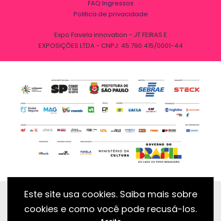
FAQ Ingressos
Politica de privacidade
Expo Favela innovation - JT FEIRAS E
EXPOSIÇÕES LTDA - CNPJ: 45.790.415/0001-44
Este site usa cookies. Saiba mais sobre
cookies e como você pode recusá-los.
Desenvolvido com essência pela: