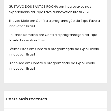
GUSTAVO DOS SANTOS ROCHA
em
Inscreva-se nas
experiências da Expo Favela Innovation Brasil 2025
Thayse Melo
em
Confira a programação da Expo Favela
Innovation Brasil
Eduardo Ramalho
em
Confira a programação da Expo
Favela Innovation Brasil
Fátima Pires
em
Confira a programação da Expo Favela
Innovation Brasil
Francisco
em
Confira a programação da Expo Favela
Innovation Brasil
Posts Mais recentes