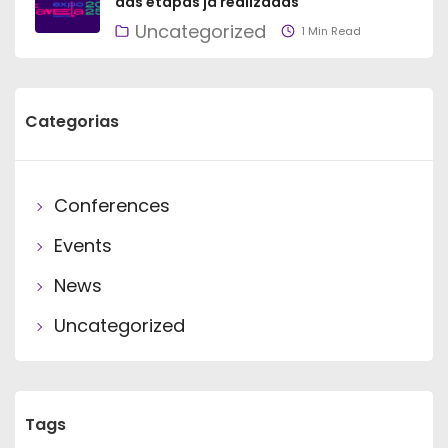
das etapas já realizadas
Uncategorized
1 Min Read
Categorias
Conferences
Events
News
Uncategorized
Tags