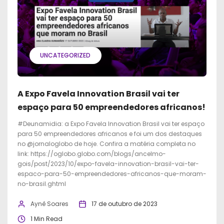
UNCATEGORIZED
A Expo Favela Innovation Brasil vai ter
espaço para 50 empreendedores africanos!
#Deunamidia: a Expo Favela Innovation Brasil vai ter espaço
para 50 empreendedores africanos e foi um dos destaques
no @jornaloglobo de hoje. Confira a matéria completa no
link: https://oglobo.globo.com/blogs/ancelmo-
gois/post/2023/10/expo-favela-innovation-brasil-vai-ter-
espaco-para-50-empreendedores-africanos-que-moram-
no-brasil.ghtml
Aynê Soares
17 de outubro de 2023
1 Min Read