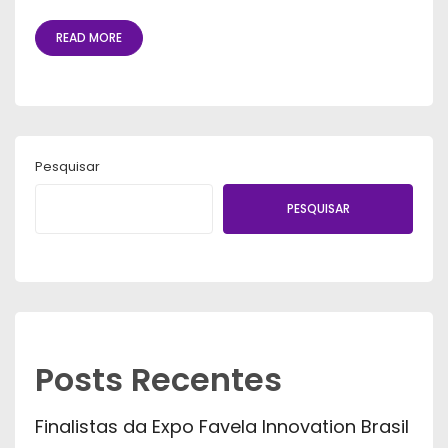
READ MORE
Pesquisar
PESQUISAR
Posts Recentes
Finalistas da Expo Favela Innovation Brasil