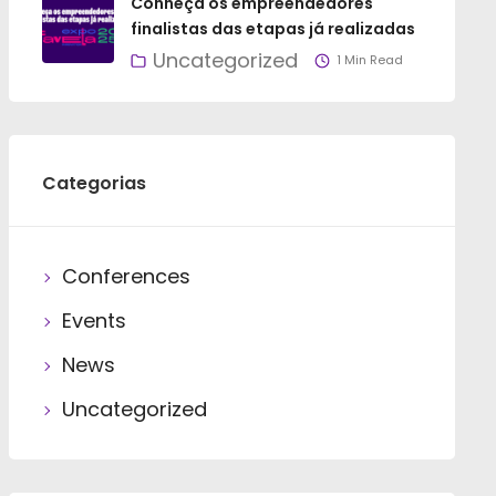
Conheça os empreendedores
finalistas das etapas já realizadas
Uncategorized
1 Min Read
Categorias
Conferences
Events
News
Uncategorized