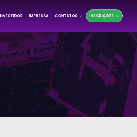
INVESTIDOR
IMPRENSA
CONTATOS
INSCRIÇÕES