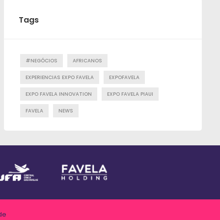
Tags
#NEGÓCIOS
AFRICANOS
EXPERIENCIAS EXPO FAVELA
EXPOFAVELA
EXPO FAVELA INNOVATION
EXPO FAVELA PIAUI
FAVELA
NEWS
de