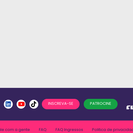
INSCREVA-SE
PATROCINE
ale com a gente
FAQ
FAQ Ingressos
Politica de privacida