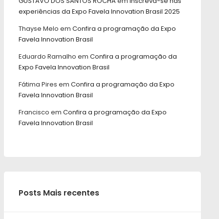
GUSTAVO DOS SANTOS ROCHA
em
Inscreva-se nas
experiências da Expo Favela Innovation Brasil 2025
Thayse Melo
em
Confira a programação da Expo
Favela Innovation Brasil
Eduardo Ramalho
em
Confira a programação da
Expo Favela Innovation Brasil
Fátima Pires
em
Confira a programação da Expo
Favela Innovation Brasil
Francisco
em
Confira a programação da Expo
Favela Innovation Brasil
Posts Mais recentes