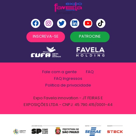
INSCREVA-SE
PATROCINE
Fale com a gente
FAQ
FAQ Ingressos
Politica de privacidade
Expo Favela innovation - JT FEIRAS E
EXPOSIÇÕES LTDA - CNPJ: 45.790.415/0001-44