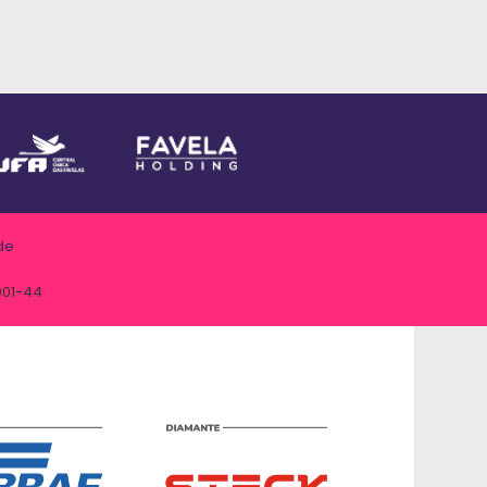
de
001-44