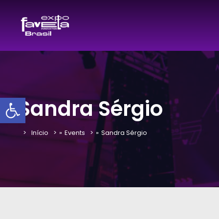
Barra de Ferramentas Aber
Sandra Sérgio
Início
»
Events
»
Sandra Sérgio