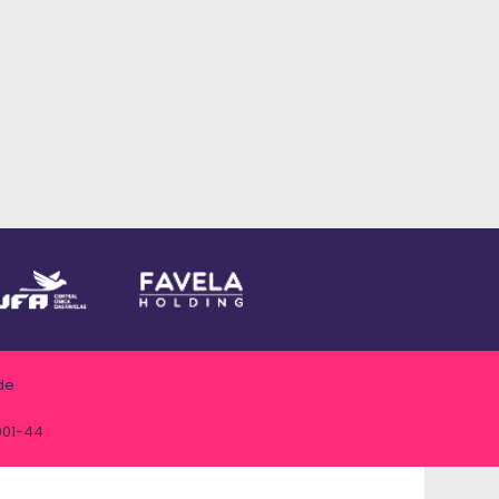
de
001-44