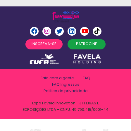
INSCREVA-SE
PATROCINE
Fale com a gente
FAQ
FAQ Ingressos
Politica de privacidade
Expo Favela innovation - JT FEIRAS E
EXPOSIÇÕES LTDA - CNPJ: 45.790.415/0001-44