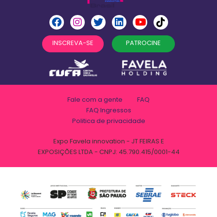
INSCREVA-SE
PATROCINE
Fale com a gente
FAQ
FAQ Ingressos
Politica de privacidade
Expo Favela innovation - JT FEIRAS E
EXPOSIÇÕES LTDA - CNPJ: 45.790.415/0001-44