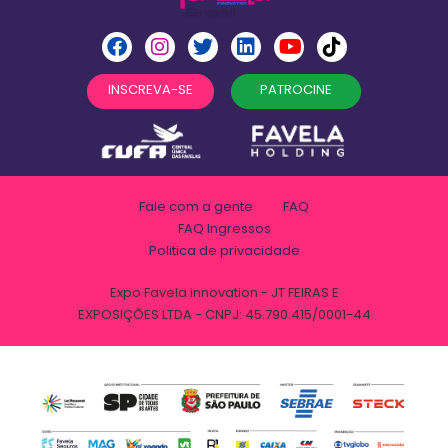
INSCREVA-SE
PATROCINE
Fale com a gente
FAQ
FAQ Ingressos
Politica de privacidade
Expo Favela innovation - JT FEIRAS E
EXPOSIÇÕES LTDA - CNPJ: 45.790.415/0001-44