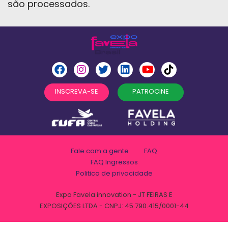
são processados
.
INSCREVA-SE
PATROCINE
Fale com a gente
FAQ
FAQ Ingressos
Politica de privacidade
Expo Favela innovation - JT FEIRAS E
EXPOSIÇÕES LTDA - CNPJ: 45.790.415/0001-44