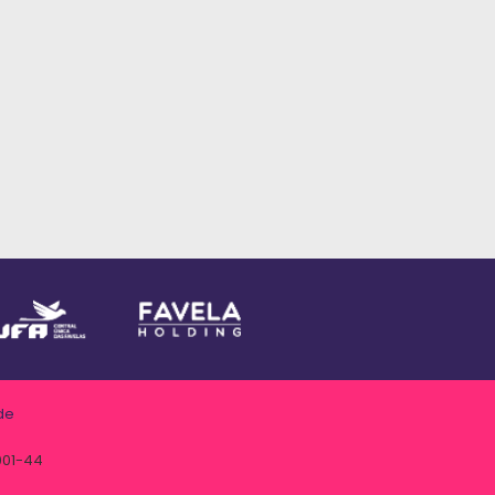
de
001-44