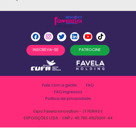
INSCREVA-SE
PATROCINE
Fale com a gente
FAQ
FAQ Ingressos
Politica de privacidade
Expo Favela innovation - JT FEIRAS E
EXPOSIÇÕES LTDA - CNPJ: 45.790.415/0001-44