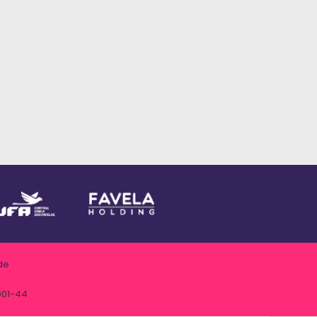
de
001-44